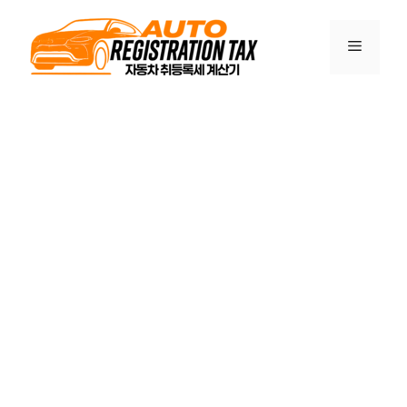
컨
텐
메
츠
로
건
뉴
너
뛰
기