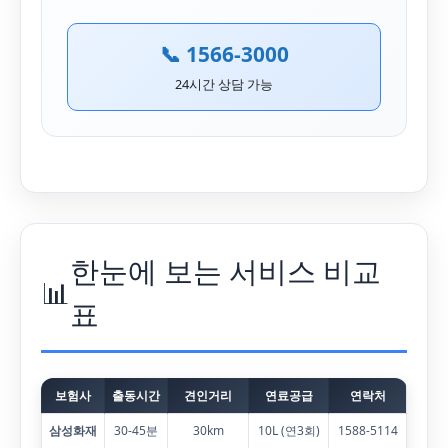
📞 1566-3000
24시간 상담 가능
한눈에 보는 서비스 비교
📊
표
보험사
출동시간
견인거리
연료공급
연락처
삼성화재
30-45분
30km
10L (연3회)
1588-5114